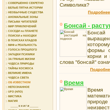
СОВЕРШЕННО СЕКРЕТНО
Символика?
БЕЛЫЕ ПЯТНА ИСТОРИИ
Подробнее
НЕОБЫЧНЫЕ СУЩЕСТВА
АНОМАЛЬНЫЕ ЗОНЫ
ПИСЬМА ЧИТАТЕЛЕЙ
Бонсай - раст
МИР ПРИКЛЮЧЕНИЙ
СОСЕДИ по ПЛАНЕТЕ
Бонсай
ПОИСКИ и НАХОДКИ
выращен
В ПОИСКАХ КЛАДОВ
которо
МИФ и РЕАЛЬНОСТЬ
формы о
ГОЛОСА ПРОШЛОГО
ЗАГАДКИ ПСИХИКИ
корни и 
ЗА ГРАНЬЮ ЖИЗНИ
слова "бонсай" озна
ЧУДЕСА ПРИРОДЫ
ТАЙНЫ КОСМОСА
Подробне
ВЕЛИКИЕ ИМЕНА
ЧУДЕСА СВЕТА
Время
ОБ ИЗВЕСТНОМ
НЕПОЗНАННОЕ
Время 
UFO (НЛО)
математи
МИСТИКА
природ
МАГИЯ
неизвес
______
К Н И Г И
_______