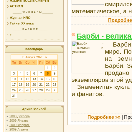
ЖИЗНЬ ПОСЛЕ СМЕРТИ
смирился
АСТРАЛ
математическое, а 
______ Ж У Р Н А Л Ы _______
Журнал НЛО
Подробне
Тайны ХХ века
______ Р А З Н О Е ______
Барби - велика
»
Барби -
Календарь
мире. По
на земн
«
Август 2026
»
Пн
Вт
Ср
Чт
Пт
Сб
Вс
Барби. З
1
2
прода
3
4
5
6
7
8
9
экземпляров этой у
10
11
12
13
14
15
16
17
18
19
20
21
22
23
Знаменитая кукла 
24
25
26
27
28
29
30
и фанатов.
31
Архив записей
Подробнее »»
|
Пр
2008 Декабрь
2009 Январь
2009 Февраль
2009 Апрель