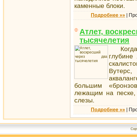
каменные блоки.
Подробнее »»
|
Пр
Атлет, воскре
тысячелетия
Когда 
глубине
скалист
Вутерс
акваланг
большим «бронзо
лежащим на песке,
слезы.
Подробнее »»
|
Пр
Cop