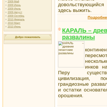
2009 Май
довольствующийся 
2009 Июнь
2009 Июль
здесь выжить.
2009 Август
2009 Октябрь
Подробне
2010 Февраль
2010 Март
2010 Июнь
КАРАЛЬ – древ
развалины
Добро пожаловать
Истор
континен
пересм
несколь
инков н
Перу существо
цивилизация, п
грандиозные разва
и остатки основат
орошения.