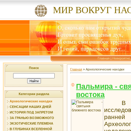
МИР ВОКРУГ НА
Главная
|
Невероятно,
Поиск
Главная
»
Археологические находки
Пальмира - св
востока
Категории раздела
В цент
Археологические находки
СЕНСАЦИИ НАШИХ ДНЕЙ
исследо
ИСТОРИЯ ПОД ЗАПРЕТОМ
ранней
ЗА ГРАНЬЮ ВОЗМОЖНОГО
Археоло
ЭКЗОТИЧЕСКИЕ ПЛЕМЕНА
В ГЛУБИНАХ ВСЕЛЕННОЙ
недалек