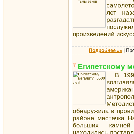
самолето
лет наз
разгада
послужи
произведений искус
Подробнее »»
|
Пр
Египетскому ме
В 1998 
возглав
амери
антро
Методи
обнаружила в прови
районе местечка Н
больших камней
находились постав