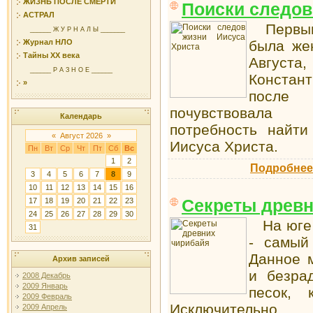
ЖИЗНЬ ПОСЛЕ СМЕРТИ
Поиски следов
АСТРАЛ
Первым 
______ Ж У Р Н А Л Ы _______
была же
Журнал НЛО
Тайны ХХ века
Августа
______ Р А З Н О Е ______
Констант
»
после
почувствовала
Календарь
потребность найти
«
Август 2026
»
Иисуса Христа.
Пн
Вт
Ср
Чт
Пт
Сб
Вс
1
2
Подробнее
3
4
5
6
7
8
9
10
11
12
13
14
15
16
Секреты древн
17
18
19
20
21
22
23
24
25
26
27
28
29
30
На юге 
31
- самый
Данное 
Архив записей
и безра
2008 Декабрь
2009 Январь
песок, 
2009 Февраль
Исключительн
2009 Апрель