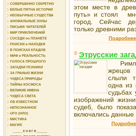
СОВЕРШЕННО СЕКРЕТНО
этом месте в древ
БЕЛЫЕ ПЯТНА ИСТОРИИ
путь» и стоял м
НЕОБЫЧНЫЕ СУЩЕСТВА
город. Сейчас де
АНОМАЛЬНЫЕ ЗОНЫ
ПИСЬМА ЧИТАТЕЛЕЙ
только древними ра
МИР ПРИКЛЮЧЕНИЙ
Подробнее
СОСЕДИ по ПЛАНЕТЕ
ПОИСКИ и НАХОДКИ
В ПОИСКАХ КЛАДОВ
Этрусские заг
МИФ и РЕАЛЬНОСТЬ
ГОЛОСА ПРОШЛОГО
Римляне
ЗАГАДКИ ПСИХИКИ
жрецов 
ЗА ГРАНЬЮ ЖИЗНИ
слыли т
ЧУДЕСА ПРИРОДЫ
одна из 
ТАЙНЫ КОСМОСА
ВЕЛИКИЕ ИМЕНА
судьбах 
ЧУДЕСА СВЕТА
изображений жизни
ОБ ИЗВЕСТНОМ
судеб, было показ
НЕПОЗНАННОЕ
включались данные 
UFO (НЛО)
МИСТИКА
Подробне
МАГИЯ
______
К Н И Г И
_______