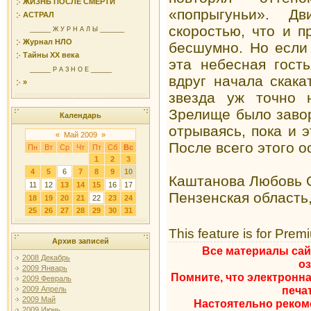
ЖИЗНЬ ПОСЛЕ СМЕРТИ
«попрыгуньи». 
АСТРАЛ
скоростью, что и п
______ Ж У Р Н А Л Ы _______
Журнал НЛО
бесшумно. Но если 
Тайны ХХ века
эта небесная гост
______ Р А З Н О Е ______
вдруг начала скака
»
звезда уж точно 
Зрелище было заво
Календарь
отрываясь, пока и э
«
Май 2009
»
После всего этого о
Пн
Вт
Ср
Чт
Пт
Сб
Вс
1
2
3
4
5
6
7
8
9
10
Каштанова Любовь 
11
12
13
14
15
16
17
Пензенская область
18
19
20
21
22
23
24
25
26
27
28
29
30
31
This feature is for Prem
Архив записей
Все материалы сай
2008 Декабрь
о
2009 Январь
Помните, что электронна
2009 Февраль
печа
2009 Апрель
2009 Май
Настоятельно реком
2009 Июнь