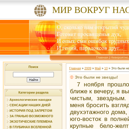
МИР ВОКРУГ НА
Главная
|
Невероятно,
Поиск
Главная
»
2009
»
Май
»
10
» Это были не
Это были не звезды!
7 ноября прошлог
ближе к вечеру, я в
Категории раздела
чистым, звездным.
Археологические находки
меня бросить взгля
СЕНСАЦИИ НАШИХ ДНЕЙ
двухэтажного дома,
ИСТОРИЯ ПОД ЗАПРЕТОМ
ЗА ГРАНЬЮ ВОЗМОЖНОГО
юго-восток в полн
ЭКЗОТИЧЕСКИЕ ПЛЕМЕНА
крупные бело-жел
В ГЛУБИНАХ ВСЕЛЕННОЙ