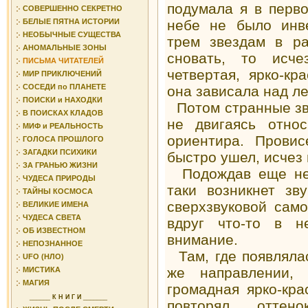
подумала я в перво
СОВЕРШЕННО СЕКРЕТНО
небе не было инве
БЕЛЫЕ ПЯТНА ИСТОРИИ
НЕОБЫЧНЫЕ СУЩЕСТВА
трем звездам в ра
АНОМАЛЬНЫЕ ЗОНЫ
сновать, то исче
ПИСЬМА ЧИТАТЕЛЕЙ
четвертая, ярко-кр
МИР ПРИКЛЮЧЕНИЙ
СОСЕДИ по ПЛАНЕТЕ
она зависала над л
ПОИСКИ и НАХОДКИ
Потом странные зв
В ПОИСКАХ КЛАДОВ
не двигаясь относ
МИФ и РЕАЛЬНОСТЬ
ориентира. Провис
ГОЛОСА ПРОШЛОГО
ЗАГАДКИ ПСИХИКИ
быстро ушел, исчез 
ЗА ГРАНЬЮ ЖИЗНИ
Подождав еще немн
ЧУДЕСА ПРИРОДЫ
таки возникнет зв
ТАЙНЫ КОСМОСА
сверхзвуковой само
ВЕЛИКИЕ ИМЕНА
ЧУДЕСА СВЕТА
вдруг что-то в н
ОБ ИЗВЕСТНОМ
внимание.
НЕПОЗНАННОЕ
Там, где появлялас
UFO (НЛО)
же направлении, 
МИСТИКА
МАГИЯ
громадная ярко-кра
______
К Н И Г И
_______
повторял оттен